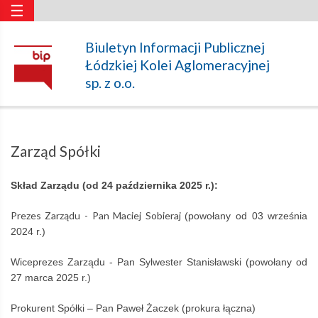
☰
Zarząd
Biuletyn Informacji Publicznej
Łódzkiej Kolei Aglomeracyjnej
Spółki
sp. z o.o.
–
Zarząd Spółki
Łódzka
Skład Zarządu (od 24 października 2025 r.):
Kolej
Prezes Zarządu - Pan Maciej Sobieraj
(powołany od 03 września
2024 r.)
Aglomeracyjna
Wiceprezes Zarządu - Pan Sylwester Stanisławski (powołany od
27 marca 2025 r.)
Prokurent Spółki – Pan Paweł Żaczek (prokura łączna)