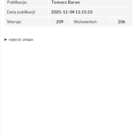
Publikacja:
Tomasz Baran
Data publikacji:
2025-11-04 11:15:53
z
Wersja:
209
Wyświetleń:
206
o.o.
rejestr zmian
–
Łódzka
Kolej
Aglomeracyjna