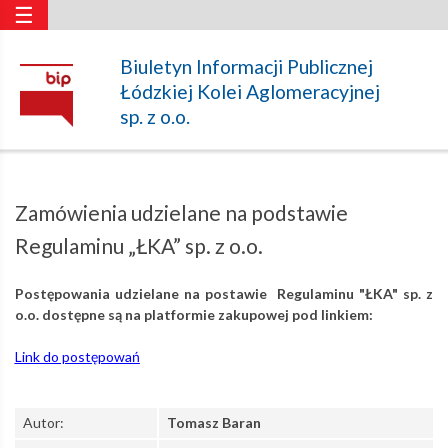
☰
Zamówienia
Biuletyn Informacji Publicznej
Łódzkiej Kolei Aglomeracyjnej
udzielane
sp. z o.o.
na
Zamówienia udzielane na podstawie
podstawie
Regulaminu „ŁKA” sp. z o.o.
Postępowania udzielane na postawie Regulaminu "ŁKA" sp. z
Regulaminu
o.o. dostępne są na platformie zakupowej pod linkiem:
Link do postępowań
„ŁKA”
Autor:
Tomasz Baran
sp.