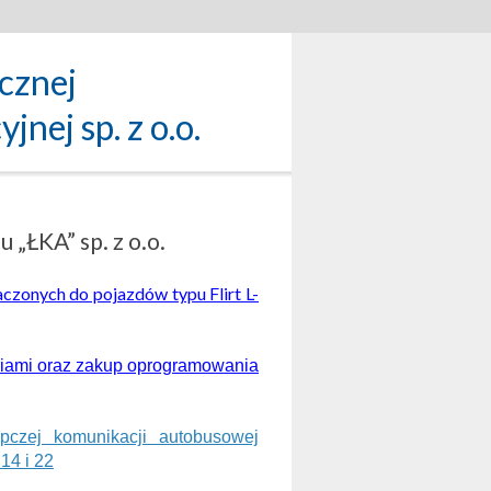
icznej
nej sp. z o.o.
„ŁKA” sp. z o.o.
zonych do pojazdów typu Flirt L-
riami oraz zakup oprogramowania
czej komunikacji autobusowej
14 i 22