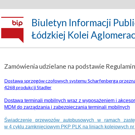
Biuletyn Informacji Publ
Łódzkiej Kolei Aglomeracyj
Zamówienia udzielane na podstawie Regulaminu 
Dostawa sprzęgów czołowych systemu Scharfenberga przeznac
4268 produkcji Stadler
Dostawa terminali mobilnych wraz z wyposażeniem i akceso
MDM do zarządzania i zabezpieczania terminali mobilnych
Świadczenie przewozów autobusowych w ramach zastęp
w 4 cyklu zamknięciowym PKP PLK na liniach kolejowych nr 