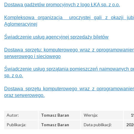
Dostawa gadżetów promocyjnych z logo ŁKA sp. z o.o.
Kompleksowa organizacja uroczystej gali z okazji jubi
Aglomeracyjnej
Świadczenie usług agencyjnej sprzedaży biletów
Dostawa sprzętu: komputerowego wraz z oprogramowaniem 
serwerowego i sieciowego
Świadczenie usług sprzątania pomieszczeń najmowanych pr
sp. z o.o.
Dostawa sprzętu komputerowego wraz z oprogramowaniem 
oraz serwerowego.
Autor:
Tomasz Baran
Wersja:
1
Publikacja:
Tomasz Baran
Data publikacji:
202