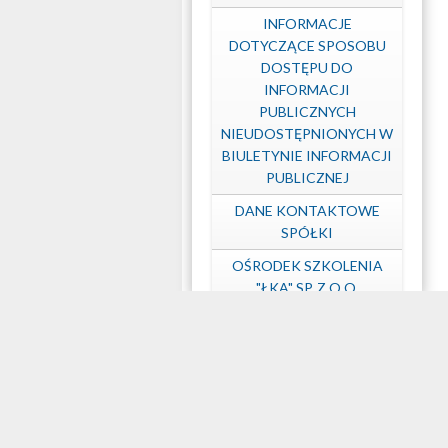
INFORMACJE
DOTYCZĄCE SPOSOBU
DOSTĘPU DO
INFORMACJI
PUBLICZNYCH
NIEUDOSTĘPNIONYCH W
BIULETYNIE INFORMACJI
PUBLICZNEJ
DANE KONTAKTOWE
SPÓŁKI
OŚRODEK SZKOLENIA
"ŁKA" SP. Z O.O.
OCHRONA DANYCH
OSOBOWYCH
DOSTĘPNOŚĆ
MAPA STRONY