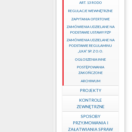
ART. 13 RODO
REGULACJE WEWNĘTRZNE
z
ZAPYTANIA OFERTOWE
ZAMÓWIENIA UDZIELANE NA
o.o.
PODSTAWIE USTAWY PZP
ZAMÓWIENIA UDZIELANE NA
PODSTAWIE REGULAMINU
–
„ŁKA” SP. Z O.O.
OGŁOSZENIA INNE
POSTĘPOWANIA
Łódzka
ZAKOŃCZONE
ARCHIWUM
Kolej
PROJEKTY
KONTROLE
ZEWNĘTRZNE
Aglomeracyjna
SPOSOBY
PRZYJMOWANIA I
ZAŁATWIANIA SPRAW