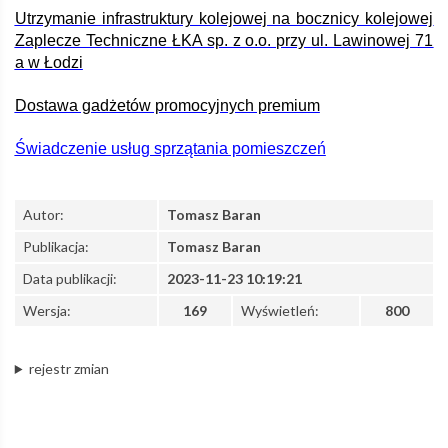
Utrzymanie infrastruktury kolejowej na bocznicy kolejowej
Zaplecze Techniczne ŁKA sp. z o.o. przy ul. Lawinowej 71
z
a w Łodzi
Dostawa gadżetów promocyjnych premium
o.o.
Świadczenie usług sprzątania pomieszczeń
–
Autor:
Tomasz Baran
Łódzka
Publikacja:
Tomasz Baran
Data publikacji:
2023-11-23 10:19:21
Kolej
Wersja:
169
Wyświetleń:
800
Aglomeracyjna
rejestr zmian