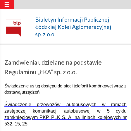
☰
Zamówienia
Biuletyn Informacji Publicznej
Łódzkiej Kolei Aglomeracyjnej
udzielane
sp. z o.o.
na
Zamówienia udzielane na podstawie
podstawie
Regulaminu „ŁKA” sp. z o.o.
Świadczenie usług dostępu do sieci telefonii komórkowej wraz z
Regulaminu
dostawą urządzeń
Świadczenie przewozów autobusowych w ramach
„ŁKA”
zastępczej komunikacji autobusowej w 5 cyklu
zamknięciowym PKP PLK S. A. na liniach kolejowych nr
532, 15, 25
sp.