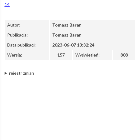
14
z
Autor:
Tomasz Baran
o.o.
Publikacja:
Tomasz Baran
Data publikacji:
2023-06-07 13:32:24
–
Wersja:
157
Wyświetleń:
808
rejestr zmian
Łódzka
Kolej
Aglomeracyjna