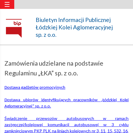
☰
Zamówienia
Biuletyn Informacji Publicznej
Łódzkiej Kolei Aglomeracyjnej
udzielane
sp. z o.o.
na
Zamówienia udzielane na podstawie
podstawie
Regulaminu „ŁKA” sp. z o.o.
Dostawa gadżetów promocyjnych
Regulaminu
Dostawa ubiorów identyfikujących pracowników „Łódzkiej Kolei
Aglomeracyjnej” sp. z o.o.
„ŁKA”
Świadczenie przewozów autobusowych w ramach
zastępczej/kolejowej komunikacji autobusowej w 3 cyklu
sp.
zamknięciowym PKP PLK na liniach kolejowych nr 3, 11, 15, 532, 16,