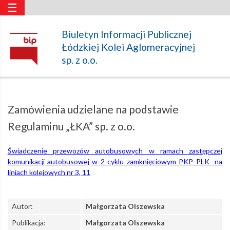
☰
Zamówienia
Biuletyn Informacji Publicznej
Łódzkiej Kolei Aglomeracyjnej
udzielane
sp. z o.o.
na
Zamówienia udzielane na podstawie
podstawie
Regulaminu „ŁKA” sp. z o.o.
Świadczenie przewozów autobusowych w ramach zastępczej
Regulaminu
komunikacji autobusowej w 2 cyklu zamknięciowym PKP PLK na
liniach kolejowych nr 3, 11
„ŁKA”
Autor:
Małgorzata Olszewska
sp.
Publikacja:
Małgorzata Olszewska