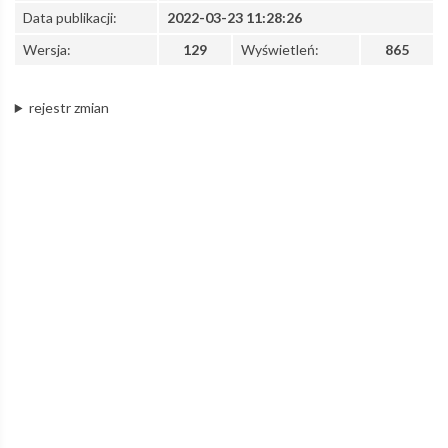
Data publikacji:
2022-03-23 11:28:26
z
Wersja:
129
Wyświetleń:
865
rejestr zmian
o.o.
–
Łódzka
Kolej
Aglomeracyjna