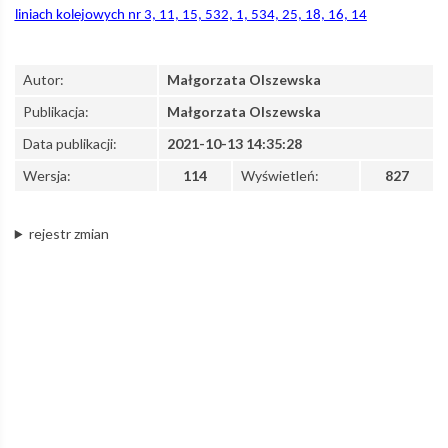
liniach kolejowych nr 3, 11, 15, 532, 1, 534, 25, 18, 16, 14
z
Autor:
Małgorzata Olszewska
o.o.
Publikacja:
Małgorzata Olszewska
Data publikacji:
2021-10-13 14:35:28
–
Wersja:
114
Wyświetleń:
827
rejestr zmian
Łódzka
Kolej
Aglomeracyjna