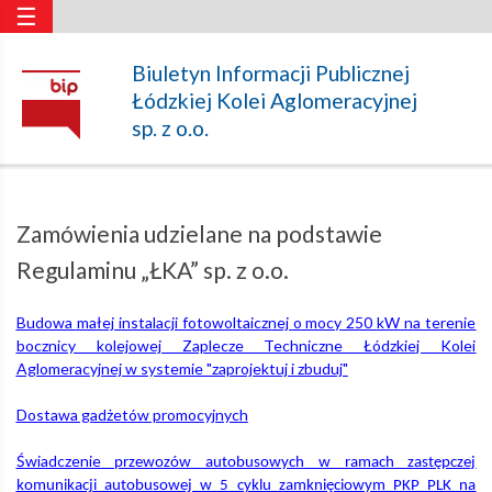
☰
Zamówienia
Biuletyn Informacji Publicznej
Łódzkiej Kolei Aglomeracyjnej
udzielane
sp. z o.o.
na
Zamówienia udzielane na podstawie
podstawie
Regulaminu „ŁKA” sp. z o.o.
Budowa małej instalacji fotowoltaicznej o mocy 250 kW na terenie
Regulaminu
bocznicy kolejowej Zaplecze Techniczne Łódzkiej Kolei
Aglomeracyjnej w systemie "zaprojektuj i zbuduj"
„ŁKA”
Dostawa gadżetów promocyjnych
Świadczenie
przewozów autobusowych w ramach zastępczej
sp.
komunikacji autobusowej w 5 cyklu zamknięciowym PKP PLK na