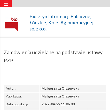
☰
Zamówienia
Biuletyn Informacji Publicznej
Łódzkiej Kolei Aglomeracyjnej
udzielane
sp. z o.o.
na
Zamówienia udzielane na podstawie ustawy
podstawie
PZP
ustawy
Autor:
Małgorzata Olszewska
PZP
Publikacja:
Małgorzata Olszewska
Data publikacji:
2022-04-29 11:06:00
–