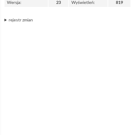
Wersja:
23
Wyświetleń:
819
Łódzka
rejestr zmian
Kolej
Aglomeracyjna