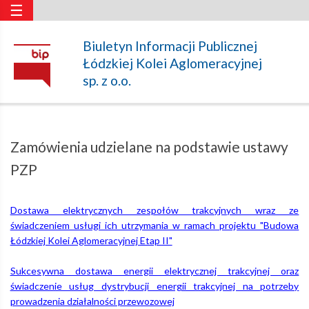
☰
Zamówienia
Biuletyn Informacji Publicznej
Łódzkiej Kolei Aglomeracyjnej
udzielane
sp. z o.o.
na
Zamówienia udzielane na podstawie ustawy
podstawie
PZP
ustawy
Dostawa elektrycznych zespołów trakcyjnych wraz ze
świadczeniem usługi ich utrzymania w ramach projektu "Budowa
Łódzkiej Kolei Aglomeracyjnej Etap II"
PZP
Sukcesywna dostawa energii elektrycznej trakcyjnej oraz
świadczenie usług dystrybucji energii trakcyjnej na potrzeby
–
prowadzenia działalności przewozowej