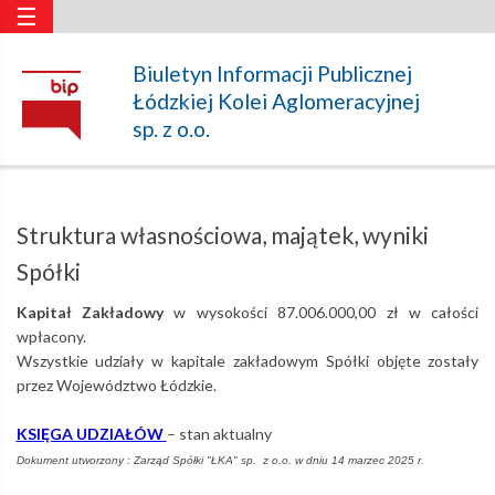
☰
Struktura
Biuletyn Informacji Publicznej
Łódzkiej Kolei Aglomeracyjnej
własnościowa,
sp. z o.o.
majątek,
Struktura własnościowa, majątek, wyniki
wyniki
Spółki
Kapitał Zakładowy
w wysokości 87.006.000,00 zł w całości
Spółki
wpłacony.
Wszystkie udziały w kapitale zakładowym Spółki objęte zostały
przez Województwo Łódzkie.
–
KSIĘGA UDZIAŁÓW
– stan aktualny
Dokument utworzony : Zarząd Spółki "ŁKA" sp. z o.o. w dniu 14 marzec 2025 r.
Łódzka