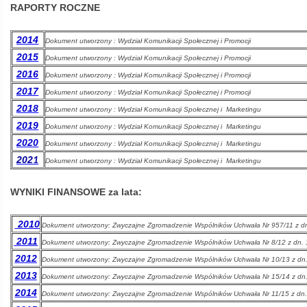
RAPORTY ROCZNE
Kolej
2014
Dokument utworzony : Wydział Komunikacji Społecznej i Promocji
2015
Dokument utworzony : Wydział Komunikacji Społecznej i Promocji
2016
Aglomeracyjna
Dokument utworzony : Wydział Komunikacji Społecznej i Promocji
2017
Dokument utworzony : Wydział Komunikacji Społecznej i Promocji
2018
Dokument utworzony : Wydział Komunikacji Społecznej i Marketingu
2019
Dokument utworzony : Wydział Komunikacji Społecznej i Marketingu
2020
Dokument utworzony : Wydział Komunikacji Społecznej i Marketingu
1
202
Dokument utworzony : Wydział Komunikacji Społecznej i Marketingu
WYNIKI FINANSOWE za lata:
2010
Dokument utworzony: Zwyczajne Zgromadzenie Wspólników Uchwała Nr 957/11 z d
2011
Dokument utworzony:
Zwyczajne Zgromadzenie Wspólników Uchwała Nr 8/12 z dn.
2012
Dokument utworzony: Zwyczajne Zgromadzenie Wspólników Uchwała Nr 10/13 z dn
2013
Dokument utworzony:
Zwyczajne Zgromadzenie Wspólników Uchwała Nr 15/14 z dn
2014
Dokument utworzony:
Zwyczajne Zgromadzenie Wspólników Uchwała Nr 11/15 z dn