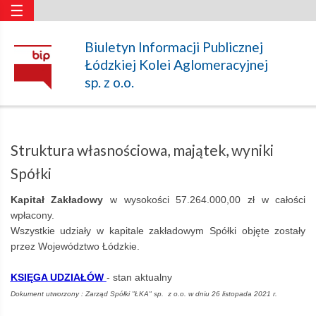
☰
Struktura
Biuletyn Informacji Publicznej
Łódzkiej Kolei Aglomeracyjnej
własnościowa,
sp. z o.o.
majątek,
Struktura własnościowa, majątek, wyniki
wyniki
Spółki
Kapitał Zakładowy
w wysokości 57.264.000,00 zł w całości
Spółki
wpłacony.
Wszystkie udziały w kapitale zakładowym Spółki objęte zostały
przez Województwo Łódzkie.
–
KSIĘGA UDZIAŁÓW
- stan aktualny
Dokument utworzony : Zarząd Spółki "ŁKA" sp. z o.o. w dniu 26 listopada 2021 r.
Łódzka