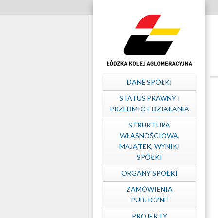
Szybkie
linki
Struktura
własnościowa
Menu
DANE SPÓŁKI
–
główne
STATUS PRAWNY I
PRZEDMIOT DZIAŁANIA
Łódzka
STRUKTURA
WŁASNOŚCIOWA,
MAJĄTEK, WYNIKI
Kolej
SPÓŁKI
ORGANY SPÓŁKI
Aglomeracyjna
ZAMÓWIENIA
PUBLICZNE
PROJEKTY