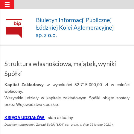
☰
Struktura
Biuletyn Informacji Publicznej
Łódzkiej Kolei Aglomeracyjnej
własnościowa,
sp. z o.o.
majątek,
Struktura własnościowa, majątek, wyniki
wyniki
Spółki
Kapitał Zakładowy
w wysokości 52.715.000,00 zł w całości
Spółki
wpłacony.
Wszystkie udziały w kapitale zakładowym Spółki objęte zostały
przez Województwo Łódzkie.
–
KSIĘGA UDZIAŁÓW
- stan aktualny
Dokument utworzony : Zarząd Spółki "ŁKA" sp. z o.o. w dniu 25 lutego 2021 r.
Łódzka