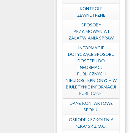
KONTROLE
Kolej
ZEWNĘTRZNE
SPOSOBY
PRZYJMOWANIA I
Aglomeracyjna
ZAŁATWIANIA SPRAW
INFORMACJE
DOTYCZĄCE SPOSOBU
DOSTĘPU DO
INFORMACJI
PUBLICZNYCH
NIEUDOSTĘPNIONYCH W
BIULETYNIE INFORMACJI
PUBLICZNEJ
DANE KONTAKTOWE
SPÓŁKI
OŚRODEK SZKOLENIA
"ŁKA" SP. Z O.O.