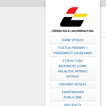
Szybkie
linki
Struktura
własnościowa,
Menu
DANE SPÓŁKI
majątek,
główne
STATUS PRAWNY I
PRZEDMIOT DZIAŁANIA
wyniki
STRUKTURA
WŁASNOŚCIOWA,
MAJĄTEK, WYNIKI
Spółki
SPÓŁKI
ORGANY SPÓŁKI
–
ZAMÓWIENIA
PUBLICZNE
Łódzka
PROJEKTY