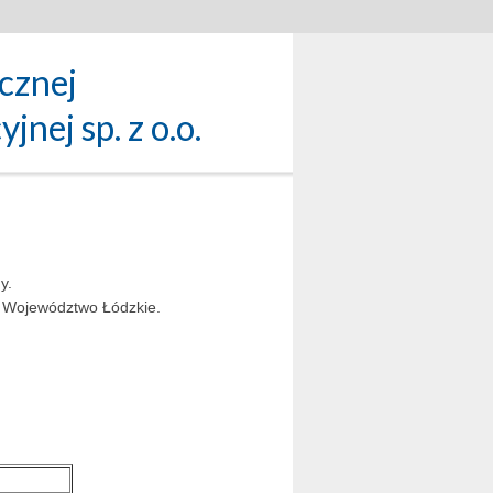
icznej
nej sp. z o.o.
i
y.
ez Województwo Łódzkie.