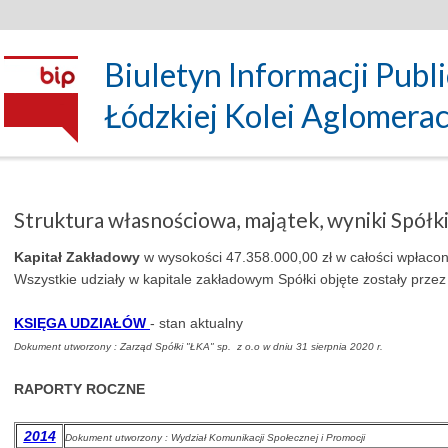
Biuletyn Informacji Publ
Łódzkiej Kolei Aglomeracyj
Struktura własnościowa, majątek, wyniki Spółk
Kapitał Zakładowy
w wysokości 47.358.000,00 zł w całości wpłacon
Wszystkie udziały w kapitale zakładowym Spółki objęte zostały prz
KSIĘGA UDZIAŁÓW
- stan aktualny
Dokument utworzony : Zarząd Spółki "ŁKA" sp. z o.o w dniu 31 sierpnia 2020 r.
RAPORTY ROCZNE
2014
Dokument utworzony : Wydział Komunikacji Społecznej i Promocji