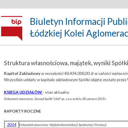
Biuletyn Informacji Publ
Łódzkiej Kolei Aglomeracyj
Struktura własnościowa, majątek, wyniki Spółk
Kapitał Zakładowy
w wysokości 40.434.000,00 zł w całości wpłacony
Wszystkie udziały w kapitale zakładowym Spółki objęte zostały prze
KSIĘGA UDZIAŁÓW
- stan aktualny
Dokument utworzony : Zarząd Spółki "ŁKA" sp. z o.o w dniu 28 czerwca 2019 r.
RAPORTY ROCZNE
2014
Dokument utworzony : Wydział Komunikacji Społecznej i Promocji