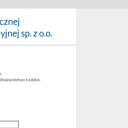
icznej
nej sp. z o.o.
i
.
z Województwo Łódzkie.