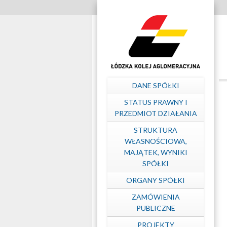
Szybkie
linki
Struktura
własnościowa,
Menu
DANE SPÓŁKI
majątek,
główne
STATUS PRAWNY I
PRZEDMIOT DZIAŁANIA
wyniki
STRUKTURA
WŁASNOŚCIOWA,
MAJĄTEK, WYNIKI
Spółki
SPÓŁKI
ORGANY SPÓŁKI
–
ZAMÓWIENIA
PUBLICZNE
Łódzka
PROJEKTY