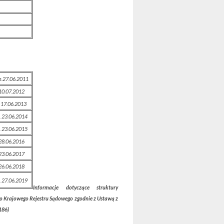
.27.06.2011
10.07.2012
 17.06.2013
 23.06.2014
 23.06.2015
28.06.2016
23.06.2017
26.06.2018
 27.06.2019
Informacje dotyczące struktury
do Krajowego Rejestru Sądowego zgodnie z Ustawą z
186)