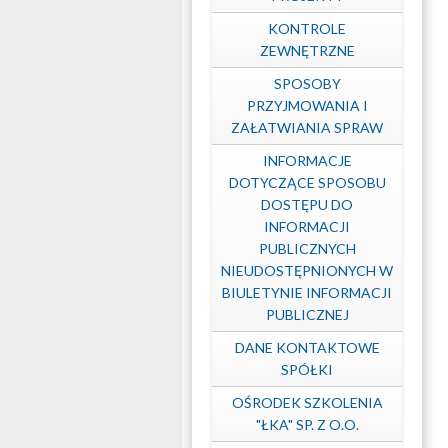
KONTROLE
Kolej
ZEWNĘTRZNE
SPOSOBY
PRZYJMOWANIA I
Aglomeracyjna
ZAŁATWIANIA SPRAW
INFORMACJE
DOTYCZĄCE SPOSOBU
DOSTĘPU DO
INFORMACJI
PUBLICZNYCH
NIEUDOSTĘPNIONYCH W
BIULETYNIE INFORMACJI
PUBLICZNEJ
DANE KONTAKTOWE
SPÓŁKI
OŚRODEK SZKOLENIA
"ŁKA" SP. Z O.O.