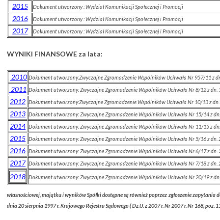
2015
Dokument utworzony : Wydział Komunikacji Społecznej i Promocji
2016
Dokument utworzony : Wydział Komunikacji Społecznej i Promocji
2017
Dokument utworzony : Wydział Komunikacji Społecznej i Promocji
WYNIKI FINANSOWE za lata:
2010
Dokument utworzony:Zwyczajne Zgromadzenie Wspólników Uchwała Nr 957/11 z dn
2011
Dokument utworzony:
Zwyczajne Zgromadzenie Wspólników Uchwała Nr 8/12 z dn. 
2012
Dokument utworzony:Zwyczajne Zgromadzenie Wspólników Uchwała Nr 10/13 z dn.
2013
Dokument utworzony:
Zwyczajne Zgromadzenie Wspólników Uchwała Nr 15/14 z dn.
2014
Dokument utworzony:
Zwyczajne Zgromadzenie Wspólników Uchwała Nr 11/15 z dn.
2015
Dokument utworzony:
Zwyczajne Zgromadzenie Wspólników Uchwała Nr 5/16 z dn. 
2016
Dokument utworzony:
Zwyczajne Zgromadzenie Wspólników Uchwała Nr 6/17 z dn. 
2017
Dokument utworzony:
Zwyczajne Zgromadzenie Wspólników Uchwała Nr 7/18 z dn. 
2018
Dokument utworzony:
Zwyczajne Zgromadzenie Wspólników Uchwała Nr 20/19 z dn.
własnościowej, majątku i wyników Spółki dostępne są również poprzez zgłoszenie zapytania 
dnia 20 sierpnia 1997 r. Krajowego Rejestru Sądowego ( Dz.U. z 2007 r. Nr 2007 r. Nr 168, poz. 1