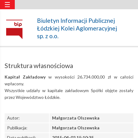
☰
Struktura
Biuletyn Informacji Publicznej
Łódzkiej Kolei Aglomeracyjnej
własnościowa
sp. z o.o.
–
Struktura własnościowa
Łódzka
Kapitał Zakładowy
w wysokości 26.734.000,00 zł w całości
wpłacony.
Wszystkie udziały w kapitale zakładowym Spółki objęte zostały
Kolej
przez Województwo Łódzkie.
Aglomeracyjna
Autor:
Małgorzata Olszewska
Publikacja:
Małgorzata Olszewska
Data publikacji:
2015-04-02 15:10:35