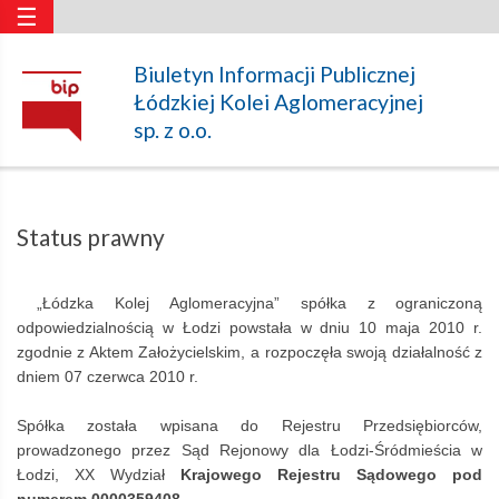
☰
Status
Biuletyn Informacji Publicznej
Łódzkiej Kolei Aglomeracyjnej
prawny
sp. z o.o.
–
Status prawny
Łódzka
„Łódzka Kolej Aglomeracyjna” spółka z ograniczoną
odpowiedzialnością w Łodzi powstała w dniu 10 maja 2010 r.
Kolej
zgodnie z Aktem Założycielskim, a rozpoczęła swoją działalność z
dniem 07 czerwca 2010 r.
Aglomeracyjna
Spółka została wpisana do Rejestru Przedsiębiorców,
prowadzonego przez Sąd Rejonowy dla Łodzi-Śródmieścia w
Łodzi, XX Wydział
Krajowego Rejestru Sądowego pod