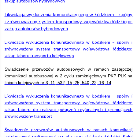
zakup autobusów hybrydowych
Likwidacja wykluczenia komunikacyjnego w Łódzkiem – spójny
i zrównoważony system transportowy województwa łódzkiego:
zakup autobusów hybrydowych
Likwidacja wykluczenia komunikacyjnego w Łódzkiem – spójny i
zrównoważony system transportowy województwa łódzkiego:
zakup taboru transportu kolejowego
Świadczenie przewozów autobusowych w ramach zastępczej
komunikacji autobusowej w 2 cyklu zamknięciowym PKP PLK na
liniach kolejowych nr 3, 11, 532, 15, 25, 540, 22, 16, 14
Likwidacja wykluczenia komunikacyjnego w Łódzkiem – spójny i
zrównoważony system transportowy województwa łódzkiego:
zakup taboru do realizacji połączeń regionalnych i promujących
zrównoważony transport
Świadczenie przewozów autobusowych w ramach komunikacji
autobusowej realizowanej na obszarze działania Łódzkiej Kolei