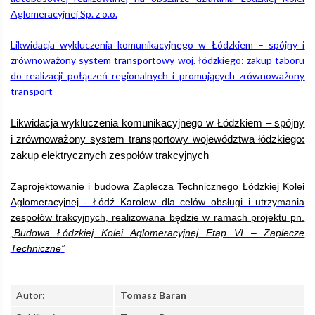
Aglomeracyjnej Sp. z o.o.
Likwidacja wykluczenia komunikacyjnego w Łódzkiem – spójny i
zrównoważony system transportowy woj. łódzkiego: zakup taboru
do realizacji połączeń regionalnych i promujących zrównoważony
transport
Likwidacja wykluczenia komunikacyjnego w Łódzkiem – spójny
i zrównoważony system transportowy województwa łódzkiego:
zakup elektrycznych zespołów trakcyjnych
Zaprojektowanie i budowa Zaplecza Technicznego Łódzkiej Kolei
Aglomeracyjnej - Łódź Karolew dla celów obsługi i utrzymania
zespołów trakcyjnych, realizowana będzie w ramach projektu pn.
„Budowa Łódzkiej Kolei Aglomeracyjnej Etap VI – Zaplecze
Techniczne
”
Autor:
Tomasz Baran