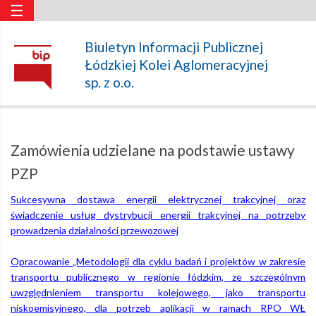
☰
Zamówienia
Biuletyn Informacji Publicznej
Łódzkiej Kolei Aglomeracyjnej
udzielane
sp. z o.o.
na
Zamówienia udzielane na podstawie ustawy
podstawie
PZP
Sukcesywna dostawa energii elektrycznej trakcyjnej oraz
ustawy
świadczenie usług dystrybucji energii trakcyjnej na potrzeby
prowadzenia działalności przewozowej
PZP
Opracowanie „Metodologii dla cyklu badań i projektów w zakresie
transportu publicznego w regionie łódzkim, ze szczególnym
uwzględnieniem transportu kolejowego, jako transportu
–
niskoemisyjnego, dla potrzeb aplikacji w ramach RPO WŁ