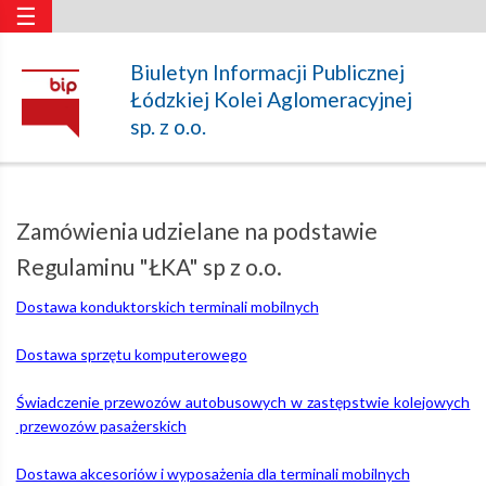
☰
Zamówienia
Biuletyn Informacji Publicznej
Łódzkiej Kolei Aglomeracyjnej
udzielane
sp. z o.o.
na
Zamówienia udzielane na podstawie
podstawie
Regulaminu "ŁKA" sp z o.o.
Dostawa konduktorskich terminali mobilnych
Regulaminu
Dostawa sprzętu komputerowego
"ŁKA"
Świadczenie przewozów autobusowych w zastępstwie kolejowych
przewozów pasażerskich
sp
Dostawa akcesoriów i wyposażenia dla terminali mobilnych