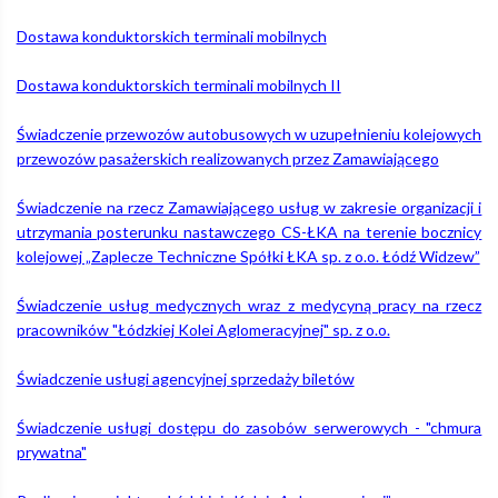
Dostawa konduktorskich terminali mobilnych
z
Dostawa konduktorskich terminali mobilnych II
o.o.
Świadczenie przewozów autobusowych w uzupełnieniu kolejowych
przewozów pasażerskich realizowanych przez Zamawiającego
–
Świadczenie na rzecz Zamawiającego usług w zakresie organizacji i
utrzymania posterunku nastawczego CS-ŁKA na terenie bocznicy
kolejowej „Zaplecze Techniczne Spółki ŁKA sp. z o.o. Łódź Widzew”
Łódzka
Świadczenie usług medycznych wraz z medycyną pracy na rzecz
pracowników "Łódzkiej Kolei Aglomeracyjnej" sp. z o.o.
Kolej
Świadczenie usługi agencyjnej sprzedaży biletów
Aglomeracyjna
Świadczenie usługi dostępu do zasobów serwerowych - "chmura
prywatna"