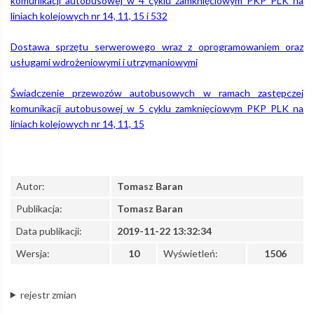
komunikacji autobusowej w 4 cyklu zamknięciowym PKP PLK na
liniach kolejowych nr 14, 11, 15 i 532
Dostawa sprzętu serwerowego wraz z oprogramowaniem oraz
usługami wdrożeniowymi i utrzymaniowymi
Świadczenie przewozów autobusowych w ramach zastępczej
komunikacji autobusowej w 5 cyklu zamknięciowym PKP PLK na
liniach kolejowych nr 14, 11, 15
Autor:
Tomasz Baran
Publikacja:
Tomasz Baran
Data publikacji:
2019-11-22 13:32:34
Wersja:
10
Wyświetleń:
1506
rejestr zmian