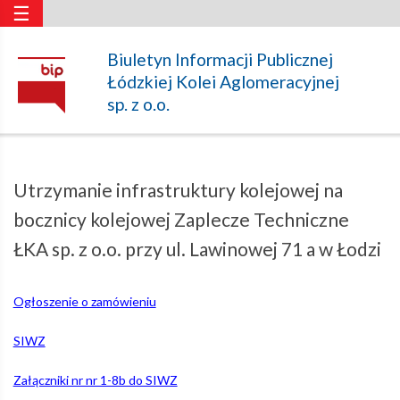
☰
Utrzymanie
Biuletyn Informacji Publicznej
Łódzkiej Kolei Aglomeracyjnej
infrastruktury
sp. z o.o.
kolejowej
Utrzymanie infrastruktury kolejowej na
na
bocznicy kolejowej Zaplecze Techniczne
ŁKA sp. z o.o. przy ul. Lawinowej 71 a w Łodzi
bocznicy
Ogłoszenie o zamówieniu
kolejowej
SIWZ
Załączniki nr nr 1-8b do SIWZ
Zaplecze