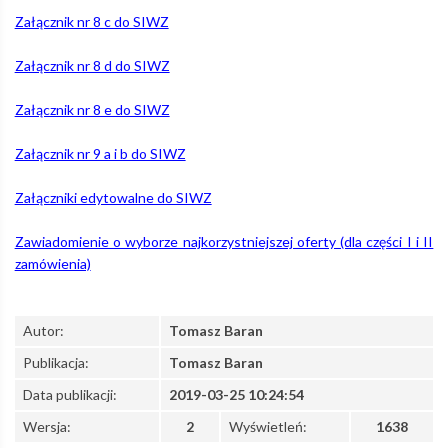
Załącznik nr 8 c do SIWZ
Techniczne
Załącznik nr 8 d do SIWZ
ŁKA
Załącznik nr 8 e do SIWZ
Załącznik nr 9 a i b do SIWZ
sp.
Załączniki edytowalne do SIWZ
z
Zawiadomienie o wyborze najkorzystniejszej oferty (dla części I i II
zamówienia)
o.o.
Autor:
Tomasz Baran
Publikacja:
Tomasz Baran
przy
Data publikacji:
2019-03-25 10:24:54
Wersja:
2
Wyświetleń:
1638
ul.