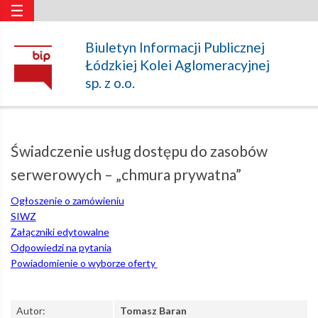
☰
Świadczenie
Biuletyn Informacji Publicznej
Łódzkiej Kolei Aglomeracyjnej
usług
sp. z o.o.
dostępu
Świadczenie usług dostępu do zasobów
do
serwerowych – „chmura prywatna”
Ogłoszenie o zamówieniu
zasobów
SIWZ
Załączniki edytowalne
Odpowiedzi na pytania
serwerowych
Powiadomienie o wyborze oferty
–
Autor:
Tomasz Baran