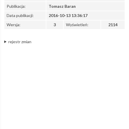
Publikacja:
Tomasz Baran
„chmura
Data publikacji:
2016-10-13 13:36:17
Wersja:
3
Wyświetleń:
2114
prywatna”
rejestr zmian
–
Łódzka
Kolej
Aglomeracyjna