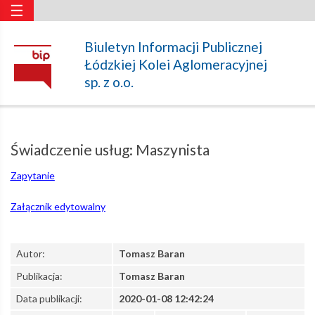
☰
Świadczenie
Biuletyn Informacji Publicznej
Łódzkiej Kolei Aglomeracyjnej
usług:
sp. z o.o.
Maszynista
Świadczenie usług: Maszynista
–
Zapytanie
Załącznik edytowalny
Łódzka
Autor:
Tomasz Baran
Kolej
Publikacja:
Tomasz Baran
Data publikacji:
2020-01-08 12:42:24
Aglomeracyjna