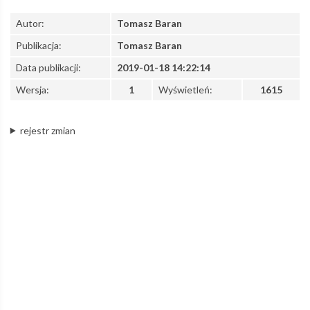
Autor:
Tomasz Baran
–
Publikacja:
Tomasz Baran
Data publikacji:
2019-01-18 14:22:14
Łódzka
Wersja:
1
Wyświetleń:
1615
Kolej
rejestr zmian
Aglomeracyjna