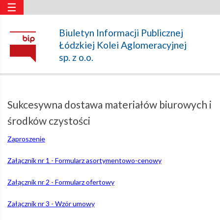
☰
Sukcesywna
Biuletyn Informacji Publicznej
Łódzkiej Kolei Aglomeracyjnej
dostawa
sp. z o.o.
materiałów
Sukcesywna dostawa materiałów biurowych i
biurowych
środków czystości
Zaproszenie
i
Załącznik nr 1 - Formularz asortymentowo-cenowy
środków
Załącznik nr 2 - Formularz ofertowy
Załącznik nr 3 - Wzór umowy
czystości