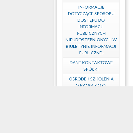
INFORMACJE
DOTYCZĄCE SPOSOBU
DOSTĘPU DO
INFORMACJI
PUBLICZNYCH
NIEUDOSTĘPNIONYCH W
BIULETYNIE INFORMACJI
PUBLICZNEJ
DANE KONTAKTOWE
SPÓŁKI
OŚRODEK SZKOLENIA
"ŁKA" SP. Z O.O.
OCHRONA DANYCH
OSOBOWYCH
DOSTĘPNOŚĆ
MAPA STRONY