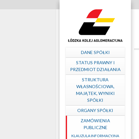
Szybkie
linki
Zapytania
ofertowe
Menu
DANE SPÓŁKI
–
główne
STATUS PRAWNY I
PRZEDMIOT DZIAŁANIA
Łódzka
STRUKTURA
WŁASNOŚCIOWA,
MAJĄTEK, WYNIKI
Kolej
SPÓŁKI
ORGANY SPÓŁKI
Aglomeracyjna
ZAMÓWIENIA
PUBLICZNE
KLAUZULA INFORMACYJNA