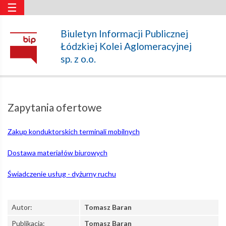
☰
Zapytania
Biuletyn Informacji Publicznej
Łódzkiej Kolei Aglomeracyjnej
ofertowe
sp. z o.o.
–
Zapytania ofertowe
Łódzka
Zakup konduktorskich terminali mobilnych
Kolej
Dostawa materiałów biurowych
Świadczenie usług - dyżurny ruchu
Aglomeracyjna
Autor:
Tomasz Baran
Publikacja:
Tomasz Baran