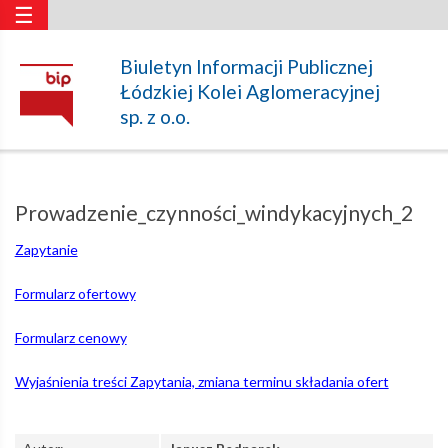
☰
Prowadzenie_czynności_
Biuletyn Informacji Publicznej
Łódzkiej Kolei Aglomeracyjnej
–
sp. z o.o.
Łódzka
Prowadzenie_czynności_windykacyjnych_2
Kolej
Zapytanie
Formularz ofertowy
Aglomeracyjna
Formularz cenowy
Wyjaśnienia treści Zapytania, zmiana terminu składania ofert