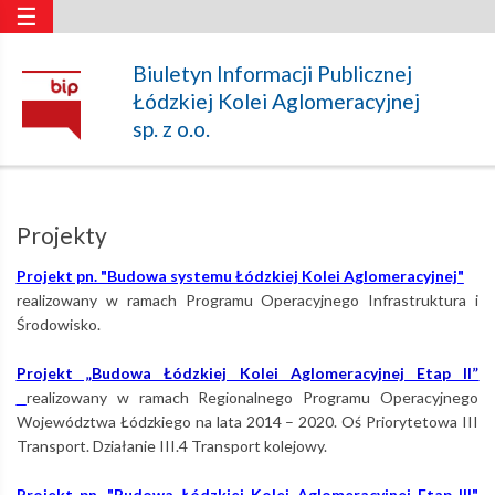
☰
Projekty
Biuletyn Informacji Publicznej
Łódzkiej Kolei Aglomeracyjnej
–
sp. z o.o.
Łódzka
Projekty
Kolej
Projekt pn. "Budowa systemu Łódzkiej Kolei Aglomeracyjnej"
realizowany w ramach Programu Operacyjnego Infrastruktura i
Środowisko.
Aglomeracyjna
Projekt „Budowa Łódzkiej Kolei Aglomeracyjnej Etap II”
realizowany w ramach Regionalnego Programu Operacyjnego
Województwa Łódzkiego na lata 2014 – 2020. Oś Priorytetowa III
Transport. Działanie III.4 Transport kolejowy.
Projekt pn. "Budowa Łódzkiej Kolei Aglomeracyjnej Etap III"