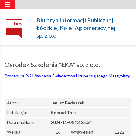
☰
Ośrodek
Biuletyn Informacji Publicznej
Łódzkiej Kolei Aglomeracyjnej
Szkolenia
sp. z o.o.
"ŁKA"
Ośrodek Szkolenia "ŁKA" sp. z o.o.
sp.
Procedura P/21 Wydania Świadectwa Uzupełniającego Maszynisty
z
Autor:
Janusz Bednarek
o.o.
Publikacja:
Konrad Tota
Data publikacji:
2024-11-06 13:25:34
–
Wersja:
16
Wyświetleń:
1222