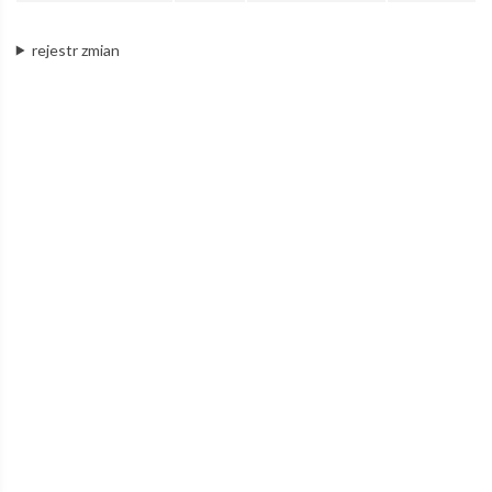
rejestr zmian
Łódzka
Kolej
Aglomeracyjna