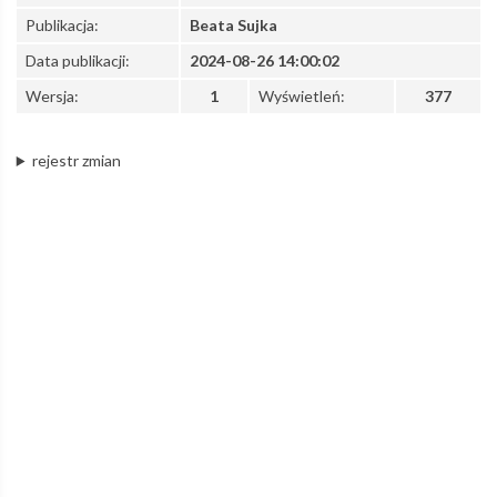
Publikacja:
Beata Sujka
10-
Data publikacji:
2024-08-26 14:00:02
Wersja:
1
Wyświetleń:
377
lecia
rejestr zmian
Łódzkiej
Kolei
Aglomeracyjnej
–
Łódzka