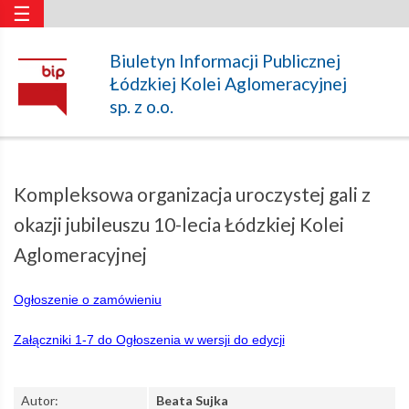
☰
Kompleksowa
Biuletyn Informacji Publicznej
Łódzkiej Kolei Aglomeracyjnej
organizacja
sp. z o.o.
uroczystej
Kompleksowa organizacja uroczystej gali z
gali
okazji jubileuszu 10-lecia Łódzkiej Kolei
Aglomeracyjnej
z
Ogłoszenie o zamówieniu
okazji
Załączniki 1-7 do Ogłoszenia w wersji do edycji
jubileuszu
Autor:
Beata Sujka