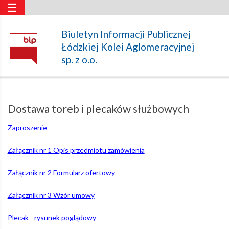
☰
Dostawa
Biuletyn Informacji Publicznej
Łódzkiej Kolei Aglomeracyjnej
toreb
sp. z o.o.
i
Dostawa toreb i plecaków służbowych
plecaków
Zaproszenie
Załącznik nr 1 Opis przedmiotu zamówienia
służbowych
Załącznik nr 2 Formularz ofertowy
–
Załącznik nr 3 Wzór umowy
Plecak - rysunek poglądowy
Łódzka