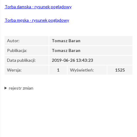
Torba damska - rysunek poglądowy
Kolej
Torba męska - rysunek poglądowy
Aglomeracyjna
Autor:
Tomasz Baran
Publikacja:
Tomasz Baran
Data publikacji:
2019-06-26 13:43:23
Wersja:
1
Wyświetleń:
1525
rejestr zmian