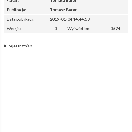
Autor:
Tomasz Baran
Publikacja:
Tomasz Baran
Kolej
Data publikacji:
2019-01-04 14:44:58
Wersja:
1
Wyświetleń:
1574
Aglomeracyjna
rejestr zmian