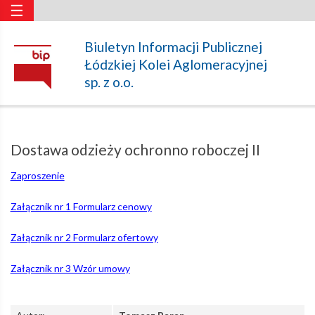
☰
Dostawa
Biuletyn Informacji Publicznej
Łódzkiej Kolei Aglomeracyjnej
odzieży
sp. z o.o.
ochronno
Dostawa odzieży ochronno roboczej II
roboczej
Zaproszenie
Załącznik nr 1 Formularz cenowy
II
Załącznik nr 2 Formularz ofertowy
–
Załącznik nr 3 Wzór umowy
Łódzka