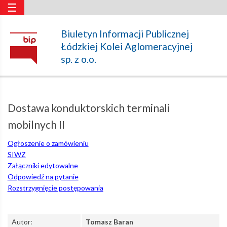
☰
Dostawa
Biuletyn Informacji Publicznej
Łódzkiej Kolei Aglomeracyjnej
konduktorskich
sp. z o.o.
terminali
Dostawa konduktorskich terminali
mobilnych
mobilnych II
Ogłoszenie o zamówieniu
II
SIWZ
Załączniki edytowalne
Odpowiedź na pytanie
–
Rozstrzygnięcie postępowania
Łódzka
Autor:
Tomasz Baran