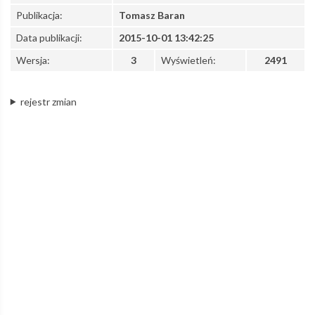
Publikacja:
Tomasz Baran
Kolej
Data publikacji:
2015-10-01 13:42:25
Wersja:
3
Wyświetleń:
2491
Aglomeracyjna
rejestr zmian