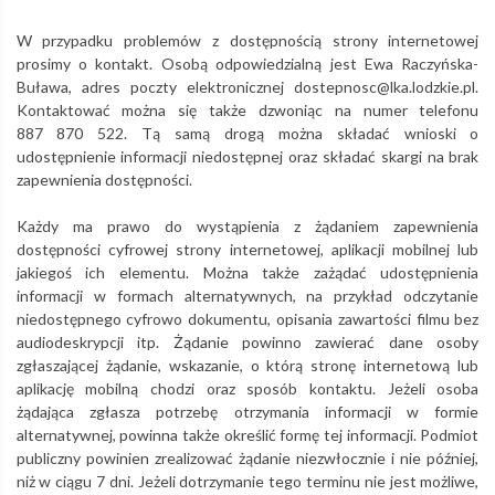
W przypadku problemów z dostępnością strony internetowej
prosimy o kontakt. Osobą odpowiedzialną jest
Ewa Raczyńska-
Buława
, adres poczty elektronicznej
dostepnosc@lka.lodzkie.pl
.
Kontaktować można się także dzwoniąc na numer telefonu
887 870 522
. Tą samą drogą można składać wnioski o
udostępnienie informacji niedostępnej oraz składać skargi na brak
zapewnienia dostępności.
Każdy ma prawo do wystąpienia z żądaniem zapewnienia
dostępności cyfrowej strony internetowej, aplikacji mobilnej lub
jakiegoś ich elementu. Można także zażądać udostępnienia
informacji w formach alternatywnych, na przykład odczytanie
niedostępnego cyfrowo dokumentu, opisania zawartości filmu bez
audiodeskrypcji itp. Żądanie powinno zawierać dane osoby
zgłaszającej żądanie, wskazanie, o którą stronę internetową lub
aplikację mobilną chodzi oraz sposób kontaktu. Jeżeli osoba
żądająca zgłasza potrzebę otrzymania informacji w formie
alternatywnej, powinna także określić formę tej informacji. Podmiot
publiczny powinien zrealizować żądanie niezwłocznie i nie później,
niż w ciągu 7 dni. Jeżeli dotrzymanie tego terminu nie jest możliwe,