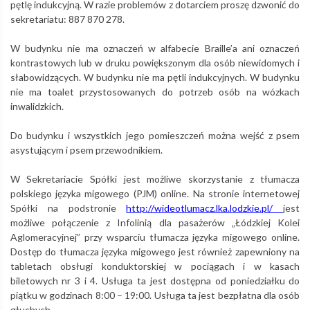
pętlę indukcyjną. W razie problemów z dotarciem proszę dzwonić do
sekretariatu: 887 870 278.
W budynku nie ma oznaczeń w alfabecie Braille’a ani oznaczeń
kontrastowych lub w druku powiększonym dla osób niewidomych i
słabowidzących. W budynku nie ma pętli indukcyjnych. W budynku
nie ma toalet przystosowanych do potrzeb osób na wózkach
inwalidzkich.
Do budynku i wszystkich jego pomieszczeń można wejść z psem
asystującym i psem przewodnikiem.
W Sekretariacie Spółki jest możliwe skorzystanie z tłumacza
polskiego języka migowego (PJM) online. Na stronie internetowej
-
Spółki na podstronie
http://wideotlumacz.lka.lodzkie.pl/
jest
nowa
możliwe połączenie z Infolinią dla pasażerów „Łódzkiej Kolei
karta
Aglomeracyjnej” przy wsparciu tłumacza języka migowego online.
Dostęp do tłumacza języka migowego jest również zapewniony na
tabletach obsługi konduktorskiej w pociągach i w kasach
biletowych nr 3 i 4. Usługa ta jest dostępna od poniedziałku do
piątku w godzinach 8:00 – 19:00. Usługa ta jest bezpłatna dla osób
głuchych.