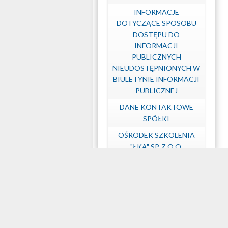
INFORMACJE
DOTYCZĄCE SPOSOBU
DOSTĘPU DO
INFORMACJI
PUBLICZNYCH
NIEUDOSTĘPNIONYCH W
BIULETYNIE INFORMACJI
PUBLICZNEJ
DANE KONTAKTOWE
SPÓŁKI
OŚRODEK SZKOLENIA
"ŁKA" SP. Z O.O.
OCHRONA DANYCH
OSOBOWYCH
DOSTĘPNOŚĆ
MAPA STRONY