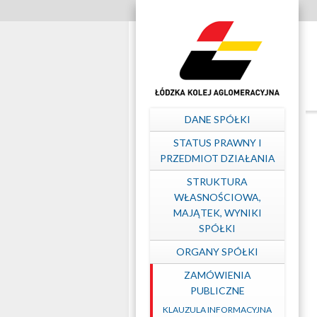
Szybkie
linki
Archiwum
aktów
Menu
DANE SPÓŁKI
prawnych
główne
STATUS PRAWNY I
PRZEDMIOT DZIAŁANIA
–
STRUKTURA
WŁASNOŚCIOWA,
MAJĄTEK, WYNIKI
Łódzka
SPÓŁKI
ORGANY SPÓŁKI
Kolej
ZAMÓWIENIA
PUBLICZNE
Aglomeracyjna
KLAUZULA INFORMACYJNA